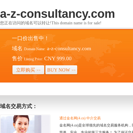
a-z-consultancy.com
您正在访问的域名可以转让!This domain name is for sale!
一口价出售中！
域名
a-z-consultancy.com
Domain Name:
售价
CNY 999.00
Listing Price:
立即购买
BUY NOW
>>
>>
域名交易方式：
通过金名网(4.cn) 中介交易
金名网(4.cn)是全球领先的域名交易服务机
简单、安全、专业的第三方服务！ 为了保证交