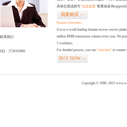
具体交易流程可
“点击这里”
查看或咨询support@
我要购买
>>
Process Overview:
4.cn is a world leading domain escrow service plat
million RMB transaction volume every year. We promi
联系我们
5 workdays.
For detailed process, you can
“visit here”
or contact
QQ：2726103981
BUY NOW
>>
Copyright © 1998 -2025 www.a-z