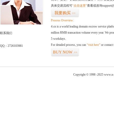
具体交易流程可
“点击这里”
查看或咨询support@
我要购买
>>
Process Overview:
4.cn is a world leading domain escrow service plat
million RMB transaction volume every year. We promi
联系我们
5 workdays.
For detailed process, you can
“visit here”
or contact
QQ：2726103981
BUY NOW
>>
Copyright © 1998 -2025 www.a-z