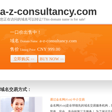
a-z-consultancy.com
您正在访问的域名可以转让!This domain name is for sale!
一口价出售中！
域名
a-z-consultancy.com
Domain Name:
售价
CNY 999.00
Listing Price:
立即购买
BUY NOW
>>
>>
域名交易方式：
通过金名网(4.cn) 中介交易
金名网(4.cn)是全球领先的域名交易服务机
简单、安全、专业的第三方服务！ 为了保证交